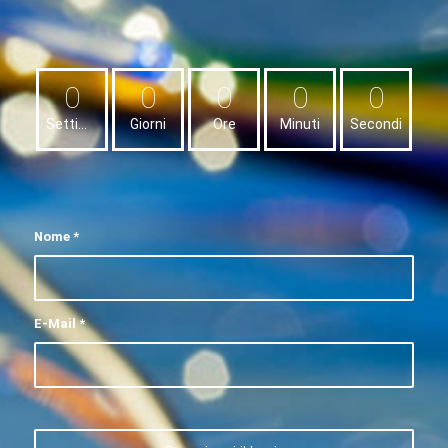
0
0
0
0
0
Settimane
Giorni
Ore
Minuti
Secondi
Nome
*
E-Mail
*