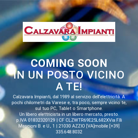
COMING SOON
IN UN POSTO VICINO
A TE!
Calzavara Impianti, dal 1989 al servizio dell’elettricità. A
pochi chilometri da Varese e, tra poco, sempre vicino te,
sul tuo PC, Tablet o Smartphone.
Un libero elettricista in un libero mercato, presto.
p.IVA 01832320129 | CF CLZWTR69E25L682XVia F.lli
Mascioni B. e U., 1 | 21030 AZZIO [VA]mobile [+39]
335.648.8032