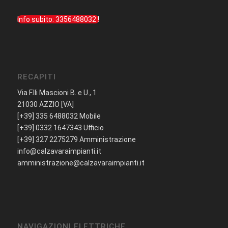
Info subito: 3356488032 !
RECAPITI
Via F.lli Mascioni B. e U., 1
21030 AZZIO [VA]
[+39] 335 6488032 Mobile
[+39] 0332 1647343 Ufficio
[+39] 327 2275279 Amministrazione
info@calzavaraimpianti.it
amministrazione@calzavaraimpianti.it
NAVIGAZIONI ELETTRICHE