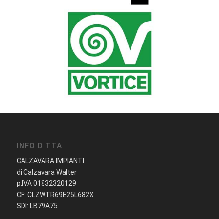
INFO DITTA
CALZAVARA IMPIANTI
di Calzavara Walter
p.IVA 01832320129
CF: CLZWTR69E25L682X
SDI: LB79A75