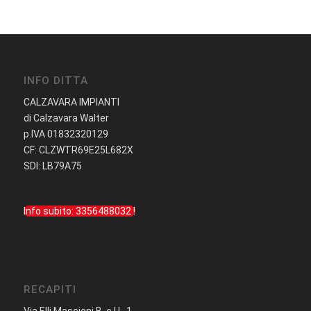
INFO DITTA
CALZAVARA IMPIANTI
di Calzavara Walter
p.IVA 01832320129
CF: CLZWTR69E25L682X
SDI: LB79A75
Info subito: 3356488032 !
RECAPITI
Via F.lli Mascioni B. e U., 1