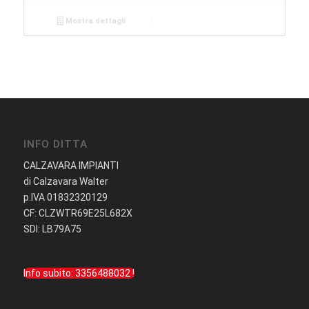
Mostra dettagli
INFO DITTA
CALZAVARA IMPIANTI
di Calzavara Walter
p.IVA 01832320129
CF: CLZWTR69E25L682X
SDI: LB79A75
Info subito: 3356488032 !