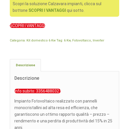
Scopri la soluzione Calzavara impianti, clicca sul
bottone
SCOPRI I VANTAGGI
qui sotto.
SCOPRI I VANTAGGI
Categoria:
Kit domestico 6 Kw
Tag:
6 Kw
,
Fotovoltaico
,
Inverter
Descrizione
Descrizione
Info subito: 3356488032 !
Impianto Fotovoltaico realizzato con pannelli
monocristallini ad alta resa ed efficienza, che
garantiscono un ottimo rapporto qualità – prezzo –
rendimento e una perdita di produttività del 15% in 25
anni.