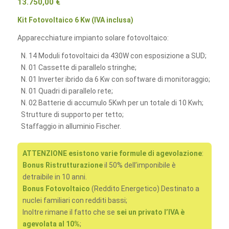
13.750,00
€
Kit Fotovoltaico 6 Kw (IVA inclusa)
Apparecchiature impianto solare fotovoltaico:
N. 14 Moduli fotovoltaici da 430W con esposizione a SUD;
N. 01 Cassette di parallelo stringhe;
N. 01 Inverter ibrido da 6 Kw con software di monitoraggio;
N. 01 Quadri di parallelo rete;
N. 02 Batterie di accumulo 5Kwh per un totale di 10 Kwh;
Strutture di supporto per tetto;
Staffaggio in alluminio Fischer.
ATTENZIONE esistono varie formule di agevolazione
:
Bonus Ristrutturazione
il 50% dell’imponibile è
detraibile in 10 anni.
Bonus Fotovoltaico
(Reddito Energetico) Destinato a
nuclei familiari con redditi bassi;
Inoltre rimane il fatto che se
sei un privato l’IVA è
agevolata al 10%
;