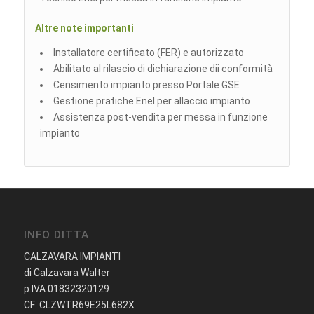
Altre note
importanti
Installatore certificato (FER) e autorizzato
Abilitato al rilascio di dichiarazione dii conformità
Censimento impianto presso Portale GSE
Gestione pratiche Enel per allaccio impianto
Assistenza post-vendita per messa in funzione
impianto
INFO DITTA
CALZAVARA IMPIANTI
di Calzavara Walter
p.IVA 01832320129
CF: CLZWTR69E25L682X