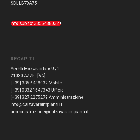
SDI: LB79A75
Info subito: 3356488032 !
RECAPITI
Via F.lli Mascioni B. e U., 1
21030 AZZIO [VA]
[+39] 335 6488032 Mobile
[+39] 0332 1647343 Ufficio
[+39] 327 2275279 Amministrazione
info@calzavaraimpianti.it
amministrazione@calzavaraimpianti.it