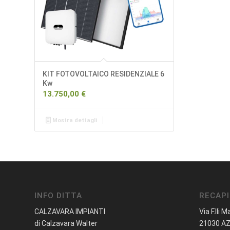
KIT FOTOVOLTAICO RESIDENZIALE 6
Kw
13.750,00
€
Mostra dettagli
INFO DITTA
RECAPI
CALZAVARA IMPIANTI
Via F.lli M
di Calzavara Walter
21030 AZ