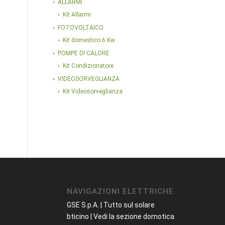
ALLARMI
Kit Allarmi
FOTOVOLTAICO
Kit domestico 6 Kw
POMPE DI CALORE
Kit Condizionatore
VIDEOSORVEGLIANZA
Kit Videosorveglianza
NAVIGAZIONI ELETTRICHE
GSE S.p.A. | Tutto sul solare
bticino | Vedi la sezione domotica