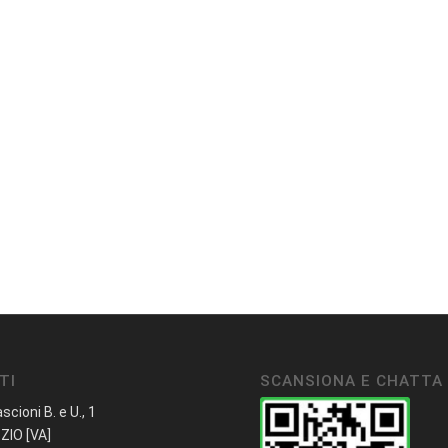
TI
SCANSIONA E CHATTA
ascioni B. e U., 1
ZIO [VA]