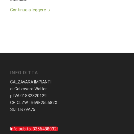
Continua a leggere
INFO DITTA
CALZAVARA IMPIANTI
di Calzavara Walter
p.IVA 01832320129
CF: CLZWTR69E25L682X
SDI: LB79A75
Info subito: 3356488032 !