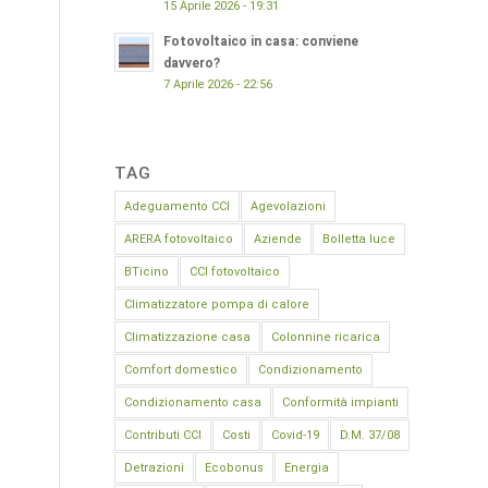
15 Aprile 2026 - 19:31
Fotovoltaico in casa: conviene
davvero?
7 Aprile 2026 - 22:56
TAG
Adeguamento CCI
Agevolazioni
ARERA fotovoltaico
Aziende
Bolletta luce
BTicino
CCI fotovoltaico
Climatizzatore pompa di calore
Climatizzazione casa
Colonnine ricarica
Comfort domestico
Condizionamento
Condizionamento casa
Conformità impianti
Contributi CCI
Costi
Covid-19
D.M. 37/08
Detrazioni
Ecobonus
Energia