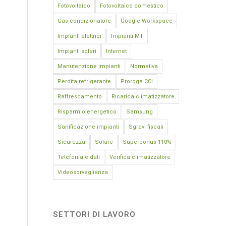
Fotovoltaico
Fotovoltaico domestico
Gas condizionatore
Google Workspace
Impianti elettrici
Impianti MT
Impianti solari
Internet
Manutenzione impianti
Normativa
Perdita refrigerante
Proroga CCI
Raffrescamento
Ricarica climatizzatore
Risparmio energetico
Samsung
Sanificazione impianti
Sgravi fiscali
Sicurezza
Solare
Superbonus 110%
Telefonia e dati
Verifica climatizzatore
Videosorveglianza
SETTORI DI LAVORO