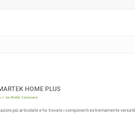
SMARTEK HOME PLUS
/
a
da
Walter Calzavara
inazioni più articolate e ho trovato i componenti estremamente versatil