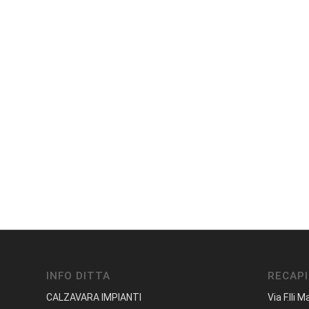
INFO DITTA
RECAPI
CALZAVARA IMPIANTI
Via F.lli M