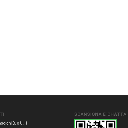
TI
SCANSIONA E CHATTA
ascioni B. e U., 1