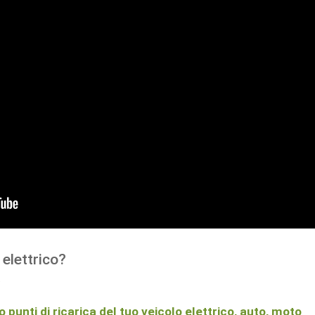
 elettrico?
a
 punti di ricarica del tuo veicolo elettrico, auto, moto