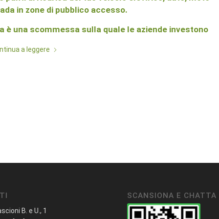
trada in zone di pubblico accesso.
ra è una scommessa sulla quale le aziende investono
ntinua a leggere
TI
SCANSIONA E CHATTA
ascioni B. e U., 1