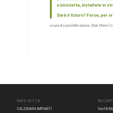
o bicicletta, installate in s
Sarà il futuro? Forse, p
er o
a cura di Luca Dello Iacovo, Sole 24ore
Co
INFO DITTA
RECAPI
CALZAVARA IMPIANTI
Via F.lli M