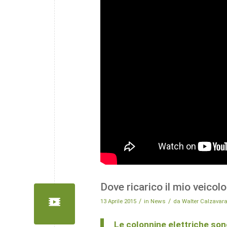
Dove ricarico il mio veicolo
/
/
13 Aprile 2015
in
News
da
Walter Calzavar
Le colonnine elettriche sono