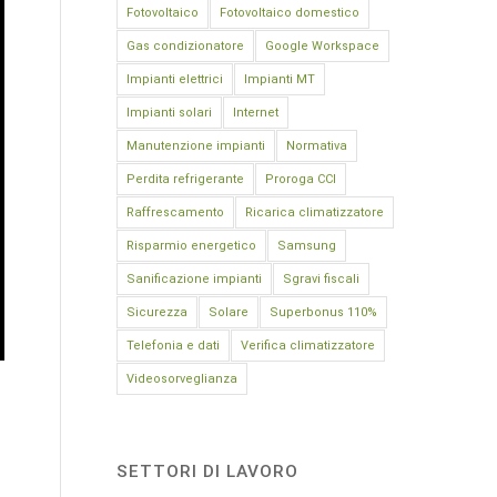
Fotovoltaico
Fotovoltaico domestico
Gas condizionatore
Google Workspace
Impianti elettrici
Impianti MT
Impianti solari
Internet
Manutenzione impianti
Normativa
Perdita refrigerante
Proroga CCI
Raffrescamento
Ricarica climatizzatore
Risparmio energetico
Samsung
Sanificazione impianti
Sgravi fiscali
Sicurezza
Solare
Superbonus 110%
Telefonia e dati
Verifica climatizzatore
Videosorveglianza
SETTORI DI LAVORO