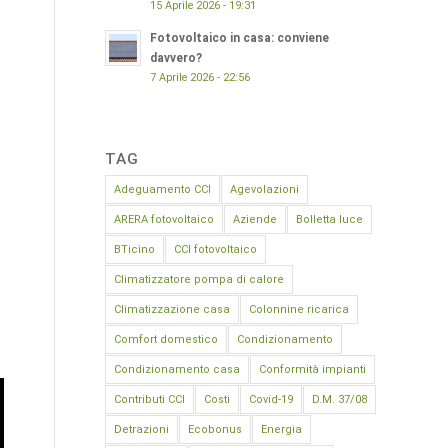
15 Aprile 2026 - 19:31
Fotovoltaico in casa: conviene
davvero?
7 Aprile 2026 - 22:56
TAG
Adeguamento CCI
Agevolazioni
ARERA fotovoltaico
Aziende
Bolletta luce
BTicino
CCI fotovoltaico
Climatizzatore pompa di calore
Climatizzazione casa
Colonnine ricarica
Comfort domestico
Condizionamento
Condizionamento casa
Conformità impianti
Contributi CCI
Costi
Covid-19
D.M. 37/08
Detrazioni
Ecobonus
Energia